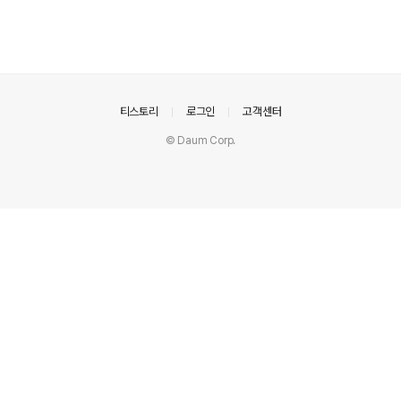
의안내
티스토리
로그인
고객센터
© Daum Corp.